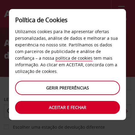
Menu
Política de Cookies
Welcome
Utilizamos cookies para lhe apresentar ofertas
to
personalizadas, análise de dados e melhorar a sua
Aluguer de carros cidade
Avis
experiência no nosso site. Partilhamos os dados
com parceiros de publicidade e análise de
de Orbost
confiança – a nossa
política de cookies
tem mais
informação. Ao clicar em ACEITAR, concorda com a
utilização de cookies.
CARRO
COMERCIAIS
GERIR PREFERÊNCIAS
LEVANTAR EM
ACEITAR E FECHAR
Escolher uma estação de devolução diferente