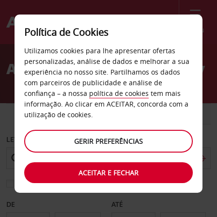
Menu
Política de Cookies
Welcome
Utilizamos cookies para lhe apresentar ofertas
to
personalizadas, análise de dados e melhorar a sua
Aluguer de carros Hornsby
Avis
experiência no nosso site. Partilhamos os dados
com parceiros de publicidade e análise de
confiança – a nossa
política de cookies
tem mais
informação. Ao clicar em ACEITAR, concorda com a
CARRO
COMERCIAIS
utilização de cookies.
LEVANTAR EM
GERIR PREFERÊNCIAS
ACEITAR E FECHAR
Escolher uma estação de devolução diferente
DE
ATÉ