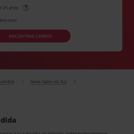
e 25 anos
desconto
ENCONTRAR CARROS
ustrália
Nova Gales do Sul
edida
proveitar a sua estadia ao máximo. Independentemente