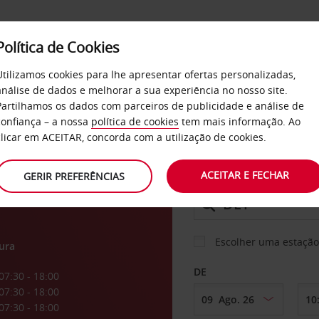
Política de Cookies
SERVIÇOS
EMPRESAS
SELF SERVICE
Utilizamos cookies para lhe apresentar ofertas personalizadas,
análise de dados e melhorar a sua experiência no nosso site.
Partilhamos os dados com parceiros de publicidade e análise de
confiança – a nossa
política de cookies
tem mais informação. Ao
CARRO
clicar em ACEITAR, concorda com a utilização de cookies.
ACEITAR E FECHAR
GERIR PREFERÊNCIAS
LEVANTAR EM
Escolher uma estação
ura
DE
07:30 - 18:00
07:30 - 18:00
07:30 - 18:00