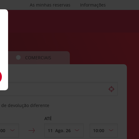
As minhas reservas
Informações
COMERCIAIS
 de devolução diferente
ATÉ