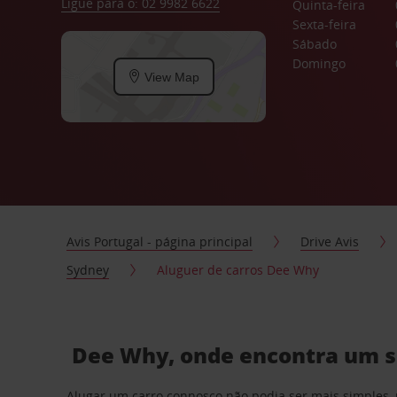
Ligue para o: 02 9982 6622
Quinta-feira
Sexta-feira
Sábado
Domingo
View Map
Avis Portugal - página principal
Drive Avis
Sydney
Aluguer de carros Dee Why
Dee Why, onde encontra um se
Alugar um carro connosco não podia ser mais simples, 