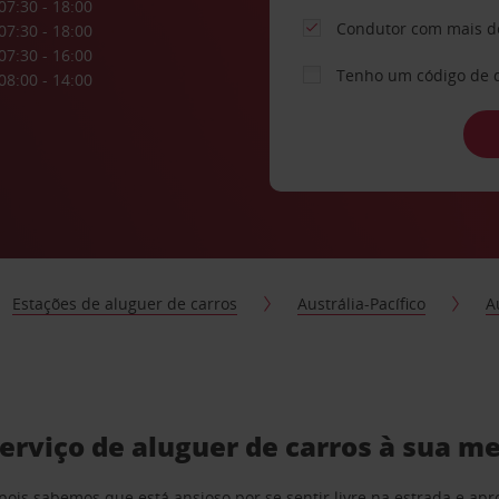
07:30 - 18:00
Condutor com mais d
07:30 - 18:00
07:30 - 16:00
Tenho um código de 
08:00 - 14:00
Estações de aluguer de carros
Austrália-Pacífico
A
rviço de aluguer de carros à sua m
pois sabemos que está ansioso por se sentir livre na estrada e a