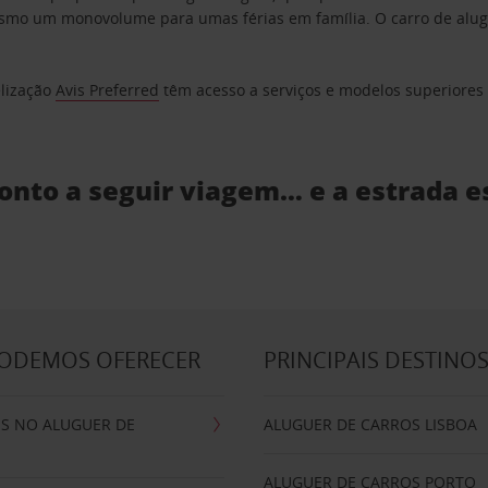
o um monovolume para umas férias em família. O carro de aluguer
elização
Avis Preferred
têm acesso a serviços e modelos superiores e
ronto a seguir viagem… e a estrada e
PODEMOS OFERECER
PRINCIPAIS DESTINO
IS NO ALUGUER DE
ALUGUER DE CARROS LISBOA
ALUGUER DE CARROS PORTO