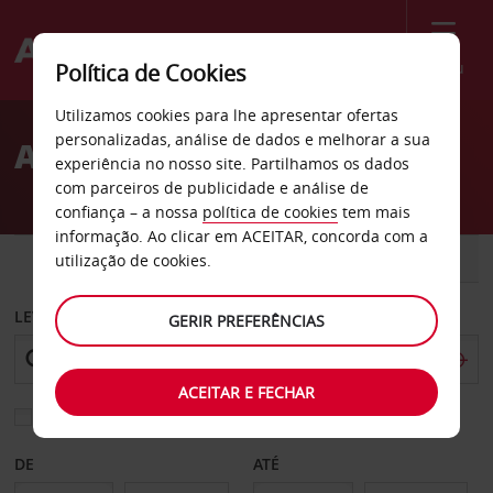
Menu
Política de Cookies
Welcome
Utilizamos cookies para lhe apresentar ofertas
to
personalizadas, análise de dados e melhorar a sua
Aluguer de carros Parkes
Avis
experiência no nosso site. Partilhamos os dados
com parceiros de publicidade e análise de
confiança – a nossa
política de cookies
tem mais
informação. Ao clicar em ACEITAR, concorda com a
CARRO
COMERCIAIS
utilização de cookies.
LEVANTAR EM
GERIR PREFERÊNCIAS
ACEITAR E FECHAR
Escolher uma estação de devolução diferente
DE
ATÉ