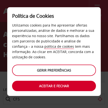
Menu
Política de Cookies
Welcome
Utilizamos cookies para lhe apresentar ofertas
to
personalizadas, análise de dados e melhorar a sua
Aluguer de
Avis
experiência no nosso site. Partilhamos os dados
com parceiros de publicidade e análise de
carros Aeroporto de Coffs
confiança – a nossa
política de cookies
tem mais
Harbour
informação. Ao clicar em ACEITAR, concorda com a
utilização de cookies.
GERIR PREFERÊNCIAS
CARRO
COMERCIAIS
ACEITAR E FECHAR
LEVANTAR EM