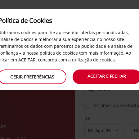
Política de Cookies
SERVIÇOS
EMPRESAS
SELF SERVICE
Utilizamos cookies para lhe apresentar ofertas personalizadas,
análise de dados e melhorar a sua experiência no nosso site.
Partilhamos os dados com parceiros de publicidade e análise de
confiança – a nossa
política de cookies
tem mais informação. Ao
CARRO
clicar em ACEITAR, concorda com a utilização de cookies.
o de
ACEITAR E FECHAR
GERIR PREFERÊNCIAS
LEVANTAR EM
Escolher uma estação
DE
ura
08:00 - 17:00