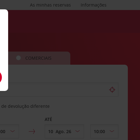
As minhas reservas
Informações
COMERCIAIS
 de devolução diferente
ATÉ