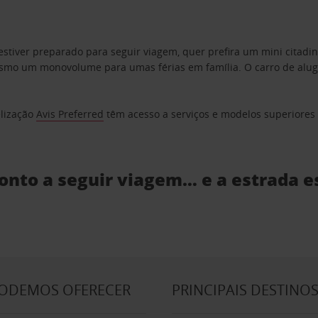
estiver preparado para seguir viagem, quer prefira um mini citad
o um monovolume para umas férias em família. O carro de aluguer
elização
Avis Preferred
têm acesso a serviços e modelos superiores e
ronto a seguir viagem… e a estrada e
PODEMOS OFERECER
PRINCIPAIS DESTINO