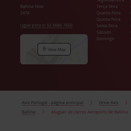
Ballina Nsw
Terça-feira
2478
Quarta-feira
Quinta-feira
Ligue para o: 02 6686 7650
Sexta-feira
Sábado
Domingo
View Map
Avis Portugal - página principal
Drive Avis
Ballina
Aluguer de carros Aeroporto de Ballina