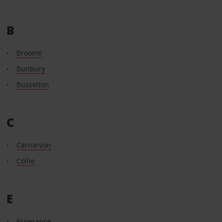
B
Broome
Bunbury
Busselton
C
Carnarvon
Collie
E
Esperance