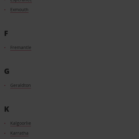
Exmouth
F
Fremantle
G
Geraldton
K
Kalgoorlie
Karratha