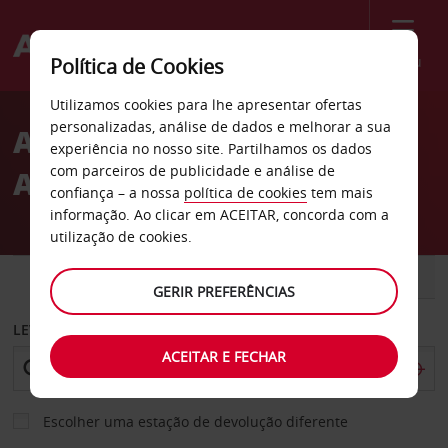
Menu
Política de Cookies
Welcome
Utilizamos cookies para lhe apresentar ofertas
to
personalizadas, análise de dados e melhorar a sua
Aluguer de carros
Avis
experiência no nosso site. Partilhamos os dados
com parceiros de publicidade e análise de
Austrália Ocidental
confiança – a nossa
política de cookies
tem mais
informação. Ao clicar em ACEITAR, concorda com a
utilização de cookies.
CARRO
COMERCIAIS
GERIR PREFERÊNCIAS
LEVANTAR EM
ACEITAR E FECHAR
Escolher uma estação de devolução diferente