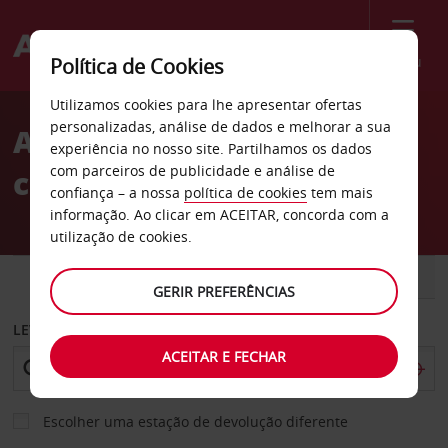
Menu
Política de Cookies
Welcome
Utilizamos cookies para lhe apresentar ofertas
to
personalizadas, análise de dados e melhorar a sua
Aluguer de
Avis
experiência no nosso site. Partilhamos os dados
com parceiros de publicidade e análise de
carros Kalgoorlie
confiança – a nossa
política de cookies
tem mais
informação. Ao clicar em ACEITAR, concorda com a
utilização de cookies.
CARRO
COMERCIAIS
GERIR PREFERÊNCIAS
LEVANTAR EM
ACEITAR E FECHAR
Escolher uma estação de devolução diferente