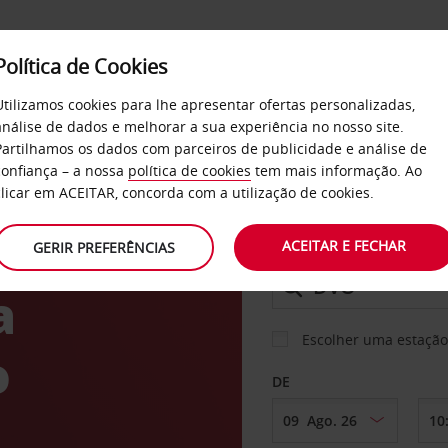
Política de Cookies
SERVIÇOS
EMPRESAS
SELF SERVICE
Utilizamos cookies para lhe apresentar ofertas personalizadas,
análise de dados e melhorar a sua experiência no nosso site.
Partilhamos os dados com parceiros de publicidade e análise de
confiança – a nossa
política de cookies
tem mais informação. Ao
CARRO
clicar em ACEITAR, concorda com a utilização de cookies.
to
ACEITAR E FECHAR
GERIR PREFERÊNCIAS
LEVANTAR EM
a
Escolher uma estação
o
DE