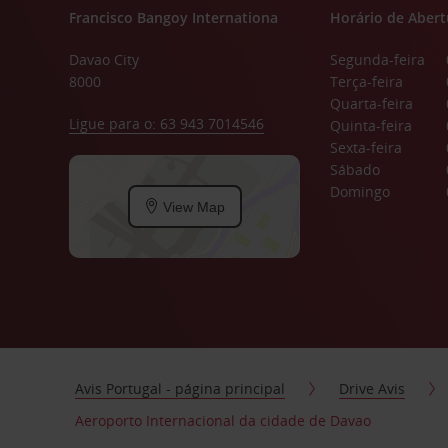
Francisco Bangoy Internationa
Horário de Abert
Davao City
Segunda-feira
8000
Terça-feira
Quarta-feira
Ligue para o: 63 943 7014546
Quinta-feira
Sexta-feira
Sábado
Domingo
View Map
Avis Portugal - página principal
Drive Avis
Aeroporto Internacional da cidade de Davao