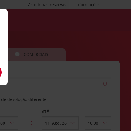
As minhas reservas
Informações
COMERCIAIS
 de devolução diferente
ATÉ