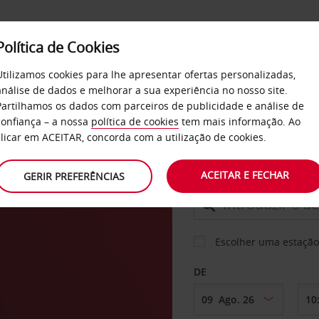
Política de Cookies
SERVIÇOS
EMPRESAS
SELF SERVICE
Utilizamos cookies para lhe apresentar ofertas personalizadas,
análise de dados e melhorar a sua experiência no nosso site.
Partilhamos os dados com parceiros de publicidade e análise de
confiança – a nossa
política de cookies
tem mais informação. Ao
CARRO
clicar em ACEITAR, concorda com a utilização de cookies.
ACEITAR E FECHAR
GERIR PREFERÊNCIAS
LEVANTAR EM
Escolher uma estação
DE