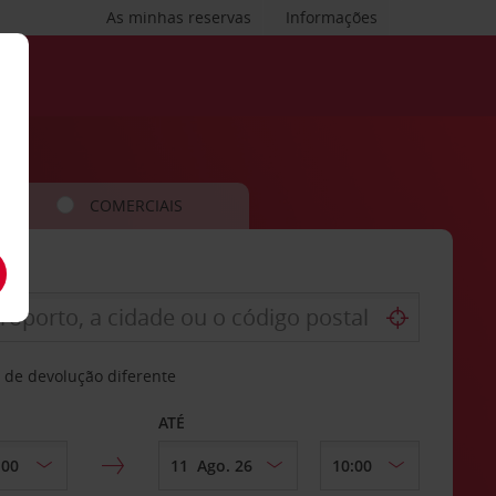
As minhas reservas
Informações
COMERCIAIS
 de devolução diferente
ATÉ