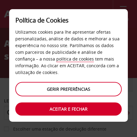
Menu
Política de Cookies
Welcome
Utilizamos cookies para lhe apresentar ofertas
to
personalizadas, análise de dados e melhorar a sua
Aluguer de carros Apenas
Avis
experiência no nosso site. Partilhamos os dados
com parceiros de publicidade e análise de
serviço de motorista
confiança – a nossa
política de cookies
tem mais
informação. Ao clicar em ACEITAR, concorda com a
utilização de cookies.
CARRO
COMERCIAIS
GERIR PREFERÊNCIAS
LEVANTAR EM
ACEITAR E FECHAR
Escolher uma estação de devolução diferente