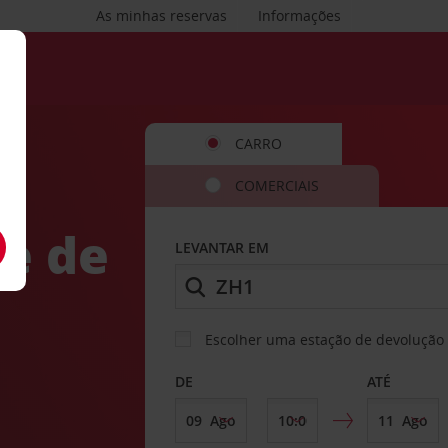
As minhas reservas
Informações
CARRO
COMERCIAIS
de de
LEVANTAR EM
Escolher uma estação de devolução 
DE
ATÉ