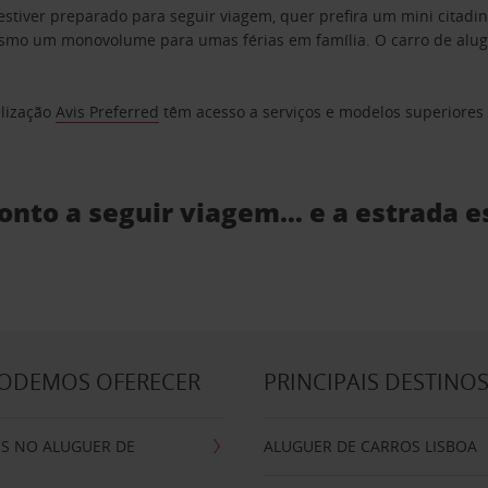
estiver preparado para seguir viagem, quer prefira um mini citad
o um monovolume para umas férias em família. O carro de aluguer
elização
Avis Preferred
têm acesso a serviços e modelos superiores e
ronto a seguir viagem… e a estrada e
PODEMOS OFERECER
PRINCIPAIS DESTINO
IS NO ALUGUER DE
ALUGUER DE CARROS LISBOA