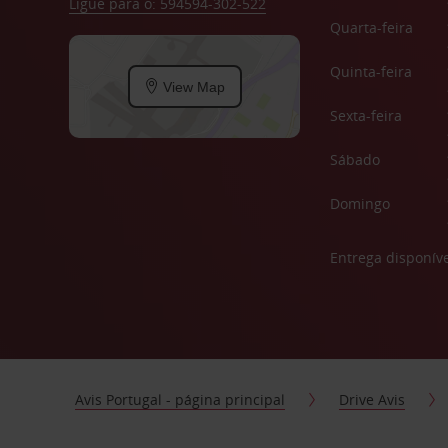
Ligue para o: 594594-302-522
Quarta-feira
Quinta-feira
View Map
Sexta-feira
Sábado
Domingo
Entrega disponíve
Avis Portugal - página principal
Drive Avis