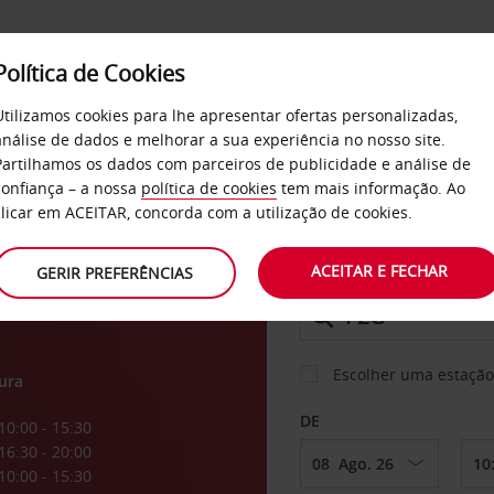
Política de Cookies
SERVIÇOS
EMPRESAS
SELF SERVICE
Utilizamos cookies para lhe apresentar ofertas personalizadas,
análise de dados e melhorar a sua experiência no nosso site.
Partilhamos os dados com parceiros de publicidade e análise de
confiança – a nossa
política de cookies
tem mais informação. Ao
CARRO
clicar em ACEITAR, concorda com a utilização de cookies.
ACEITAR E FECHAR
GERIR PREFERÊNCIAS
LEVANTAR EM
Escolher uma estação
ura
DE
10:00 - 15:30
16:30 - 20:00
10:00 - 15:30