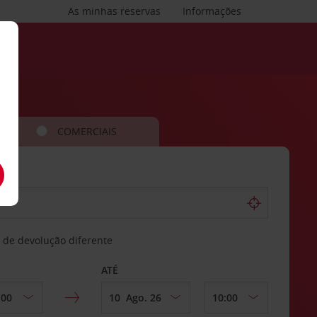
As minhas reservas
Informações
COMERCIAIS
 de devolução diferente
ATÉ