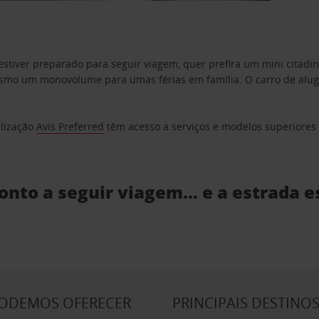
estiver preparado para seguir viagem, quer prefira um mini citad
o um monovolume para umas férias em família. O carro de aluguer
elização
Avis Preferred
têm acesso a serviços e modelos superiores e
ronto a seguir viagem… e a estrada e
PODEMOS OFERECER
PRINCIPAIS DESTINO