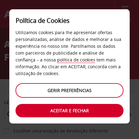
Menu
Política de Cookies
Welcome
Utilizamos cookies para lhe apresentar ofertas
to
personalizadas, análise de dados e melhorar a sua
Aluguer de carros Guiana
Avis
experiência no nosso site. Partilhamos os dados
com parceiros de publicidade e análise de
Francesa
confiança – a nossa
política de cookies
tem mais
informação. Ao clicar em ACEITAR, concorda com a
utilização de cookies.
CARRO
COMERCIAIS
GERIR PREFERÊNCIAS
LEVANTAR EM
ACEITAR E FECHAR
Escolher uma estação de devolução diferente