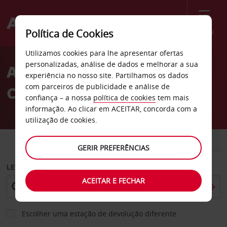
Menu
Política de Cookies
Welcome
Utilizamos cookies para lhe apresentar ofertas
to
personalizadas, análise de dados e melhorar a sua
Aluguer de carros Montes
Avis
experiência no nosso site. Partilhamos os dados
com parceiros de publicidade e análise de
Claros
confiança – a nossa
política de cookies
tem mais
informação. Ao clicar em ACEITAR, concorda com a
utilização de cookies.
CARRO
COMERCIAIS
GERIR PREFERÊNCIAS
LEVANTAR EM
ACEITAR E FECHAR
Escolher uma estação de devolução diferente