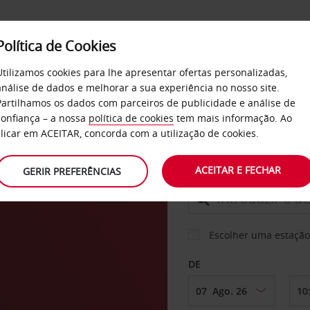
Política de Cookies
SERVIÇOS
EMPRESAS
SELF SERVICE
Utilizamos cookies para lhe apresentar ofertas personalizadas,
análise de dados e melhorar a sua experiência no nosso site.
Partilhamos os dados com parceiros de publicidade e análise de
confiança – a nossa
política de cookies
tem mais informação. Ao
CARRO
clicar em ACEITAR, concorda com a utilização de cookies.
ACEITAR E FECHAR
GERIR PREFERÊNCIAS
LEVANTAR EM
Escolher uma estação
DE