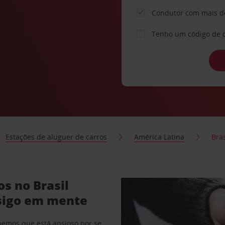
Condutor com mais d
Tenho um código de 
Estações de aluguer de carros
América Latina
Bras
os no Brasil
sigo em mente
abemos que está ansioso por se