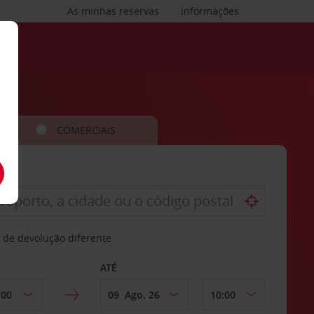
As minhas reservas
Informações
COMERCIAIS
 de devolução diferente
ATÉ