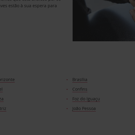
haves estão à sua espera para
rizonte
Brasília
el
Confins
za
Foz do Iguaçu
riz
João Pessoa