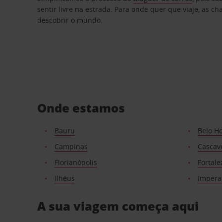
sentir livre na estrada. Para onde quer que viaje, as c
descobrir o mundo.
Onde estamos
Bauru
Belo Ho
Campinas
Cascav
Florianópolis
Fortale
Ilhéus
Imperat
A sua viagem começa aqui