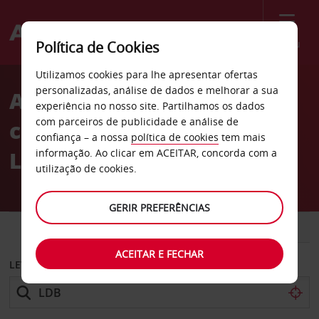
Menu
Política de Cookies
Welcome
Utilizamos cookies para lhe apresentar ofertas
to
personalizadas, análise de dados e melhorar a sua
Aluguer de
Avis
experiência no nosso site. Partilhamos os dados
com parceiros de publicidade e análise de
carros Aeroporto de
confiança – a nossa
política de cookies
tem mais
Londrina
informação. Ao clicar em ACEITAR, concorda com a
utilização de cookies.
GERIR PREFERÊNCIAS
CARRO
COMERCIAIS
ACEITAR E FECHAR
LEVANTAR EM