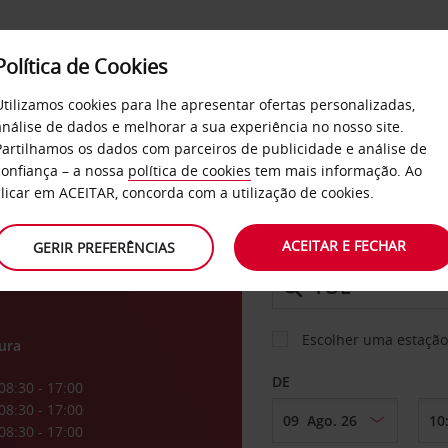
Política de Cookies
SERVIÇOS
EMPRESAS
SELF SERVICE
Utilizamos cookies para lhe apresentar ofertas personalizadas,
análise de dados e melhorar a sua experiência no nosso site.
Partilhamos os dados com parceiros de publicidade e análise de
confiança – a nossa
política de cookies
tem mais informação. Ao
CARRO
clicar em ACEITAR, concorda com a utilização de cookies.
ACEITAR E FECHAR
GERIR PREFERÊNCIAS
LEVANTAR EM
Escolher uma estação
ura
DE
08:30 - 17:00
08:30 - 17:00
08:30 - 17:00