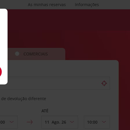
As minhas reservas
Informações
COMERCIAIS
 de devolução diferente
ATÉ