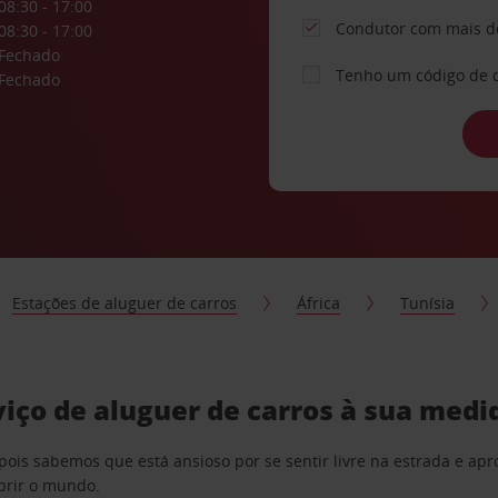
08:30 - 17:00
Condutor com mais d
08:30 - 17:00
Fechado
Tenho um código de 
Fechado
Estações de aluguer de carros
África
Tunísia
iço de aluguer de carros à sua medi
pois sabemos que está ansioso por se sentir livre na estrada e a
obrir o mundo.