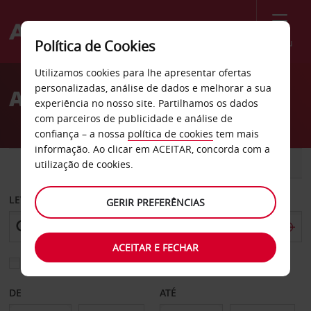
Menu
Política de Cookies
Welcome
Utilizamos cookies para lhe apresentar ofertas
to
personalizadas, análise de dados e melhorar a sua
Aluguer de carros Tozeur
Avis
experiência no nosso site. Partilhamos os dados
com parceiros de publicidade e análise de
confiança – a nossa
política de cookies
tem mais
informação. Ao clicar em ACEITAR, concorda com a
CARRO
COMERCIAIS
utilização de cookies.
LEVANTAR EM
GERIR PREFERÊNCIAS
ACEITAR E FECHAR
Escolher uma estação de devolução diferente
DE
ATÉ