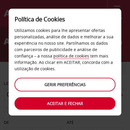
Menu
Política de Cookies
Welcome
Utilizamos cookies para lhe apresentar ofertas
to
personalizadas, análise de dados e melhorar a sua
Aluguer de carros Pretória
Avis
experiência no nosso site. Partilhamos os dados
com parceiros de publicidade e análise de
confiança – a nossa
política de cookies
tem mais
informação. Ao clicar em ACEITAR, concorda com a
CARRO
COMERCIAIS
utilização de cookies.
LEVANTAR EM
GERIR PREFERÊNCIAS
ACEITAR E FECHAR
Escolher uma estação de devolução diferente
DE
ATÉ