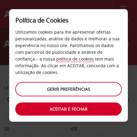
Menu
Política de Cookies
Welcome
Utilizamos cookies para lhe apresentar ofertas
to
personalizadas, análise de dados e melhorar a sua
Aluguer de carros Pretória
Avis
experiência no nosso site. Partilhamos os dados
com parceiros de publicidade e análise de
confiança – a nossa
política de cookies
tem mais
informação. Ao clicar em ACEITAR, concorda com a
CARRO
COMERCIAIS
utilização de cookies.
LEVANTAR EM
GERIR PREFERÊNCIAS
ACEITAR E FECHAR
Escolher uma estação de devolução diferente
DE
ATÉ