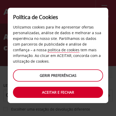
Menu
Política de Cookies
Welcome
Utilizamos cookies para lhe apresentar ofertas
to
personalizadas, análise de dados e melhorar a sua
Aluguer de
Avis
experiência no nosso site. Partilhamos os dados
com parceiros de publicidade e análise de
carros Pinetown
confiança – a nossa
política de cookies
tem mais
informação. Ao clicar em ACEITAR, concorda com a
utilização de cookies.
CARRO
COMERCIAIS
GERIR PREFERÊNCIAS
LEVANTAR EM
ACEITAR E FECHAR
Escolher uma estação de devolução diferente