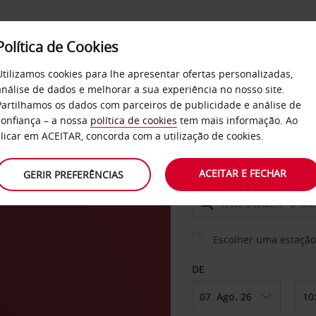
Política de Cookies
SERVIÇOS
EMPRESAS
SELF SERVICE
Utilizamos cookies para lhe apresentar ofertas personalizadas,
análise de dados e melhorar a sua experiência no nosso site.
Partilhamos os dados com parceiros de publicidade e análise de
confiança – a nossa
política de cookies
tem mais informação. Ao
CARRO
clicar em ACEITAR, concorda com a utilização de cookies.
n
ACEITAR E FECHAR
GERIR PREFERÊNCIAS
LEVANTAR EM
Escolher uma estação
DE