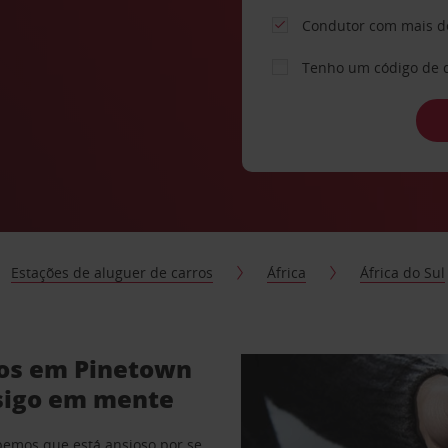
Condutor com mais d
Tenho um código de 
Estações de aluguer de carros
África
África do Sul
ros em Pinetown
sigo em mente
abemos que está ansioso por se