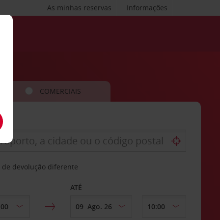
As minhas reservas
Informações
COMERCIAIS
 de devolução diferente
ATÉ