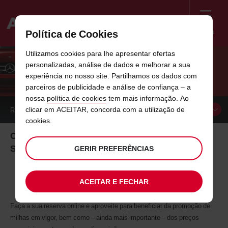
Menu
Política de Cookies
Welcome
Utilizamos cookies para lhe apresentar ofertas
to
personalizadas, análise de dados e melhorar a sua
Avis
SATA IMAGINE
experiência no nosso site. Partilhamos os dados com
parceiros de publicidade e análise de confiança – a
nossa
política de cookies
tem mais informação. Ao
clicar em ACEITAR, concorda com a utilização de
RESERVAR UM
CARRO
cookies.
Condições especiais de aluguer para passageiros
Sata Imagine
GERIR PREFERÊNCIAS
ACEITAR E FECHAR
Faça a sua reserva online e aproveite para beneficiar da promoção de
milhas em vigor, bem como – ainda mais importante – dos preços