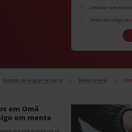
Condutor com mais d
Tenho um código de 
Estações de aluguer de carros
Médio Oriente
Om
ros em Omã
sigo em mente
abemos que está ansioso por se