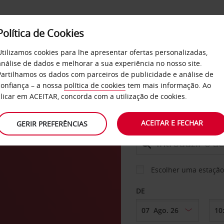
Política de Cookies
SERVIÇOS
EMPRESAS
SELF SERVICE
Utilizamos cookies para lhe apresentar ofertas personalizadas,
análise de dados e melhorar a sua experiência no nosso site.
Partilhamos os dados com parceiros de publicidade e análise de
confiança – a nossa
política de cookies
tem mais informação. Ao
CARRO
clicar em ACEITAR, concorda com a utilização de cookies.
ACEITAR E FECHAR
GERIR PREFERÊNCIAS
LEVANTAR EM
Escolher uma estação
DE