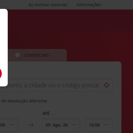
As minhas reservas
Informações
COMERCIAIS
 de devolução diferente
ATÉ