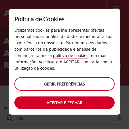
Menu
Política de Cookies
Welcome
Utilizamos cookies para lhe apresentar ofertas
to
personalizadas, análise de dados e melhorar a sua
Aluguer de carros
Avis
experiência no nosso site. Partilhamos os dados
com parceiros de publicidade e análise de
Avis Hotel
confiança – a nossa
política de cookies
tem mais
Raouché Arjaan by Rotana
informação. Ao clicar em ACEITAR, concorda com a
utilização de cookies.
GERIR PREFERÊNCIAS
CARRO
COMERCIAIS
ACEITAR E FECHAR
LEVANTAR EM