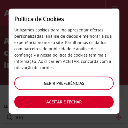
Menu
Política de Cookies
Welcome
Utilizamos cookies para lhe apresentar ofertas
to
personalizadas, análise de dados e melhorar a sua
Aluguer de
Avis
experiência no nosso site. Partilhamos os dados
com parceiros de publicidade e análise de
carros Aeroporto
confiança – a nossa
política de cookies
tem mais
Internacional de Beirute
informação. Ao clicar em ACEITAR, concorda com a
utilização de cookies.
GERIR PREFERÊNCIAS
CARRO
COMERCIAIS
ACEITAR E FECHAR
LEVANTAR EM