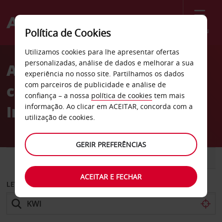
Menu
Política de Cookies
Welcome
Utilizamos cookies para lhe apresentar ofertas
to
personalizadas, análise de dados e melhorar a sua
Aluguer de
Avis
experiência no nosso site. Partilhamos os dados
com parceiros de publicidade e análise de
carros Aeroporto
confiança – a nossa
política de cookies
tem mais
Internacional do Koweit
informação. Ao clicar em ACEITAR, concorda com a
utilização de cookies.
GERIR PREFERÊNCIAS
CARRO
COMERCIAIS
ACEITAR E FECHAR
LEVANTAR EM