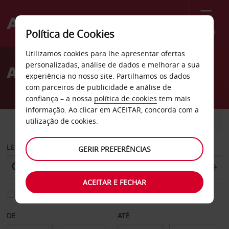
Menu
Política de Cookies
Welcome
Utilizamos cookies para lhe apresentar ofertas
to
personalizadas, análise de dados e melhorar a sua
Aluguer de carros Koweit
Avis
experiência no nosso site. Partilhamos os dados
com parceiros de publicidade e análise de
confiança – a nossa
política de cookies
tem mais
informação. Ao clicar em ACEITAR, concorda com a
CARRO
COMERCIAIS
utilização de cookies.
LEVANTAR EM
GERIR PREFERÊNCIAS
ACEITAR E FECHAR
Escolher uma estação de devolução diferente
DE
ATÉ