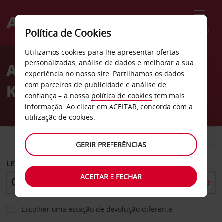
Menu
Política de Cookies
Welcome
Utilizamos cookies para lhe apresentar ofertas
to
personalizadas, análise de dados e melhorar a sua
Aluguer de carros rua
Avis
experiência no nosso site. Partilhamos os dados
com parceiros de publicidade e análise de
Korneash em Aqaba
confiança – a nossa
política de cookies
tem mais
informação. Ao clicar em ACEITAR, concorda com a
utilização de cookies.
CARRO
COMERCIAIS
GERIR PREFERÊNCIAS
LEVANTAR EM
ACEITAR E FECHAR
Escolher uma estação de devolução diferente