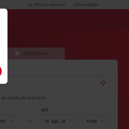
As minhas reservas
Informações
COMERCIAIS
 de devolução diferente
ATÉ