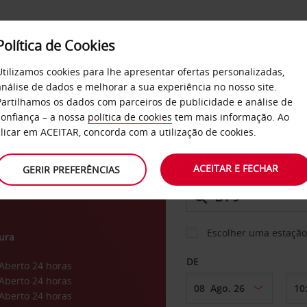
Política de Cookies
SERVIÇOS
EMPRESAS
SELF SERVICE
Utilizamos cookies para lhe apresentar ofertas personalizadas,
análise de dados e melhorar a sua experiência no nosso site.
Partilhamos os dados com parceiros de publicidade e análise de
confiança – a nossa
política de cookies
tem mais informação. Ao
CARRO
clicar em ACEITAR, concorda com a utilização de cookies.
a
ACEITAR E FECHAR
GERIR PREFERÊNCIAS
LEVANTAR EM
Escolher uma estação
ura
DE
Aberto 24 horas
Aberto 24 horas
Aberto 24 horas