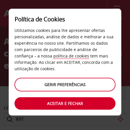
Menu
Política de Cookies
Welcome
Utilizamos cookies para lhe apresentar ofertas
to
personalizadas, análise de dados e melhorar a sua
Aluguer de
Avis
experiência no nosso site. Partilhamos os dados
com parceiros de publicidade e análise de
carros Cruzamento de Bilu
confiança – a nossa
política de cookies
tem mais
em Rehovot
informação. Ao clicar em ACEITAR, concorda com a
utilização de cookies.
GERIR PREFERÊNCIAS
CARRO
COMERCIAIS
ACEITAR E FECHAR
LEVANTAR EM