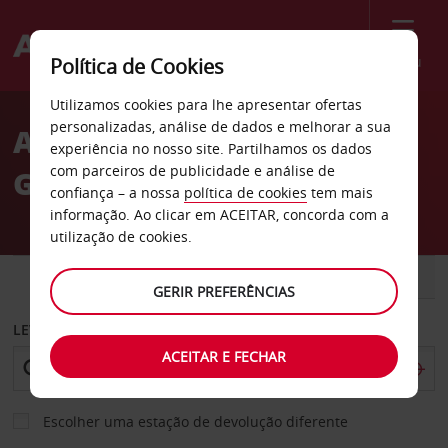
Menu
Política de Cookies
Welcome
Utilizamos cookies para lhe apresentar ofertas
to
personalizadas, análise de dados e melhorar a sua
Aluguer de carros Ramat
Avis
experiência no nosso site. Partilhamos os dados
com parceiros de publicidade e análise de
Gan em Tel Aviv
confiança – a nossa
política de cookies
tem mais
informação. Ao clicar em ACEITAR, concorda com a
utilização de cookies.
CARRO
COMERCIAIS
GERIR PREFERÊNCIAS
LEVANTAR EM
ACEITAR E FECHAR
Escolher uma estação de devolução diferente