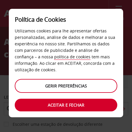
Menu
Política de Cookies
Welcome
Utilizamos cookies para lhe apresentar ofertas
to
personalizadas, análise de dados e melhorar a sua
Aluguer de
Avis
experiência no nosso site. Partilhamos os dados
com parceiros de publicidade e análise de
carros Messaieed Branch
confiança – a nossa
política de cookies
tem mais
informação. Ao clicar em ACEITAR, concorda com a
utilização de cookies.
CARRO
COMERCIAIS
GERIR PREFERÊNCIAS
LEVANTAR EM
ACEITAR E FECHAR
Escolher uma estação de devolução diferente