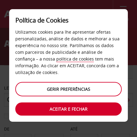
Menu
Política de Cookies
Welcome
Utilizamos cookies para lhe apresentar ofertas
to
personalizadas, análise de dados e melhorar a sua
Aluguer de carros Al Khor
Avis
experiência no nosso site. Partilhamos os dados
com parceiros de publicidade e análise de
confiança – a nossa
política de cookies
tem mais
informação. Ao clicar em ACEITAR, concorda com a
CARRO
COMERCIAIS
utilização de cookies.
LEVANTAR EM
GERIR PREFERÊNCIAS
ACEITAR E FECHAR
Escolher uma estação de devolução diferente
DE
ATÉ