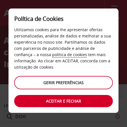
Menu
Política de Cookies
Welcome
Utilizamos cookies para lhe apresentar ofertas
to
personalizadas, análise de dados e melhorar a sua
Aluguer de
Avis
experiência no nosso site. Partilhamos os dados
com parceiros de publicidade e análise de
carros Aeroporto
confiança – a nossa
política de cookies
tem mais
Internacional de Doa
informação. Ao clicar em ACEITAR, concorda com a
utilização de cookies.
GERIR PREFERÊNCIAS
CARRO
COMERCIAIS
ACEITAR E FECHAR
LEVANTAR EM