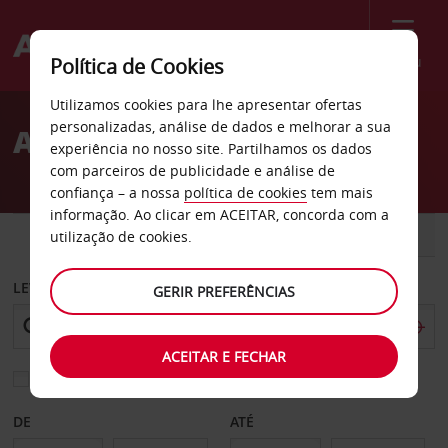
Menu
Política de Cookies
Welcome
Utilizamos cookies para lhe apresentar ofertas
to
personalizadas, análise de dados e melhorar a sua
Aluguer de carros Medina
Avis
experiência no nosso site. Partilhamos os dados
com parceiros de publicidade e análise de
confiança – a nossa
política de cookies
tem mais
informação. Ao clicar em ACEITAR, concorda com a
CARRO
COMERCIAIS
utilização de cookies.
LEVANTAR EM
GERIR PREFERÊNCIAS
ACEITAR E FECHAR
Escolher uma estação de devolução diferente
DE
ATÉ