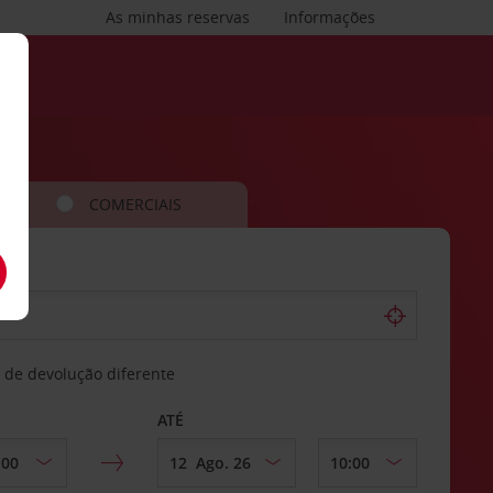
As minhas reservas
Informações
COMERCIAIS
 de devolução diferente
ATÉ