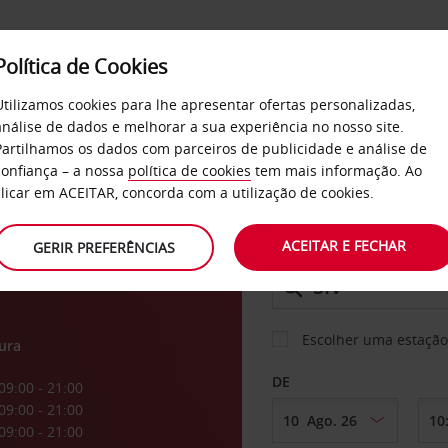
Política de Cookies
SERVIÇOS
EMPRESAS
SELF SERVICE
Utilizamos cookies para lhe apresentar ofertas personalizadas,
análise de dados e melhorar a sua experiência no nosso site.
Partilhamos os dados com parceiros de publicidade e análise de
os
confiança – a nossa
política de cookies
tem mais informação. Ao
CARRO
clicar em ACEITAR, concorda com a utilização de cookies.
ACEITAR E FECHAR
GERIR PREFERÊNCIAS
LEVANTAR EM
Escolher uma estação
ura
DE
09:00 - 21:00
09:00 - 21:00
09:00 - 21:00