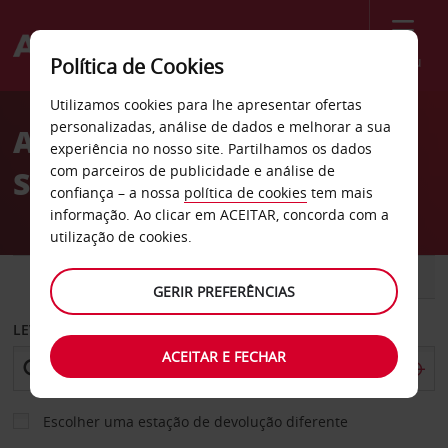
Menu
Política de Cookies
Welcome
Utilizamos cookies para lhe apresentar ofertas
to
personalizadas, análise de dados e melhorar a sua
Aluguer de carros
Avis
experiência no nosso site. Partilhamos os dados
com parceiros de publicidade e análise de
Sanliurfa
confiança – a nossa
política de cookies
tem mais
informação. Ao clicar em ACEITAR, concorda com a
utilização de cookies.
CARRO
COMERCIAIS
GERIR PREFERÊNCIAS
LEVANTAR EM
ACEITAR E FECHAR
Escolher uma estação de devolução diferente