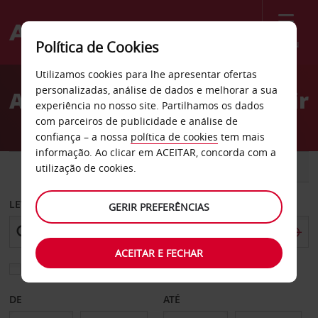
Menu
Política de Cookies
Welcome
Utilizamos cookies para lhe apresentar ofertas
to
personalizadas, análise de dados e melhorar a sua
Aluguer de carros Nevsehir
Avis
experiência no nosso site. Partilhamos os dados
com parceiros de publicidade e análise de
confiança – a nossa
política de cookies
tem mais
informação. Ao clicar em ACEITAR, concorda com a
CARRO
COMERCIAIS
utilização de cookies.
LEVANTAR EM
GERIR PREFERÊNCIAS
ACEITAR E FECHAR
Escolher uma estação de devolução diferente
DE
ATÉ