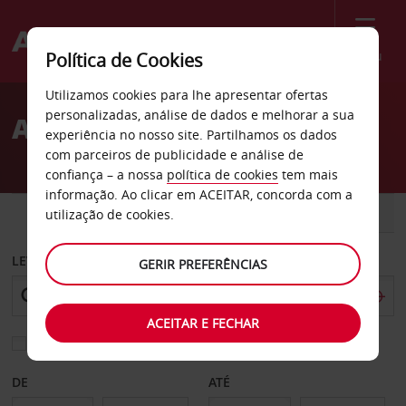
Menu
Política de Cookies
Welcome
Utilizamos cookies para lhe apresentar ofertas
to
personalizadas, análise de dados e melhorar a sua
Aluguer de carros Rieti
Avis
experiência no nosso site. Partilhamos os dados
com parceiros de publicidade e análise de
confiança – a nossa
política de cookies
tem mais
informação. Ao clicar em ACEITAR, concorda com a
CARRO
COMERCIAIS
utilização de cookies.
LEVANTAR EM
GERIR PREFERÊNCIAS
ACEITAR E FECHAR
Escolher uma estação de devolução diferente
DE
ATÉ