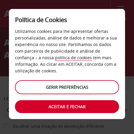
Menu
Política de Cookies
Welcome
Utilizamos cookies para lhe apresentar ofertas
to
personalizadas, análise de dados e melhorar a sua
Aluguer de carros Alba
Avis
experiência no nosso site. Partilhamos os dados
com parceiros de publicidade e análise de
Adriatica
confiança – a nossa
política de cookies
tem mais
informação. Ao clicar em ACEITAR, concorda com a
utilização de cookies.
CARRO
COMERCIAIS
GERIR PREFERÊNCIAS
LEVANTAR EM
ACEITAR E FECHAR
Escolher uma estação de devolução diferente