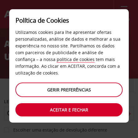
Menu
Política de Cookies
Welcome
Utilizamos cookies para lhe apresentar ofertas
to
personalizadas, análise de dados e melhorar a sua
Aluguer de carros
Avis
experiência no nosso site. Partilhamos os dados
com parceiros de publicidade e análise de
Unterschleissheim
confiança – a nossa
política de cookies
tem mais
informação. Ao clicar em ACEITAR, concorda com a
utilização de cookies.
CARRO
COMERCIAIS
GERIR PREFERÊNCIAS
LEVANTAR EM
ACEITAR E FECHAR
Escolher uma estação de devolução diferente