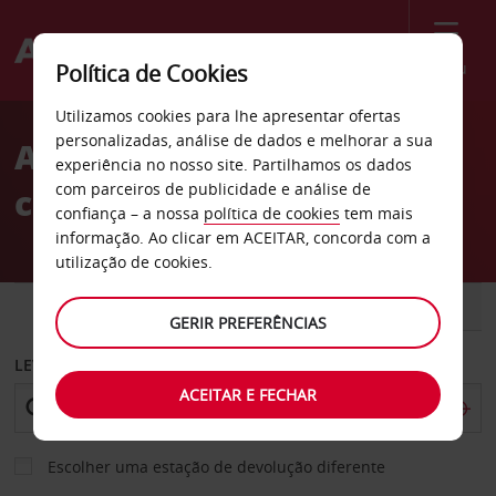
Menu
Política de Cookies
Welcome
Utilizamos cookies para lhe apresentar ofertas
to
personalizadas, análise de dados e melhorar a sua
Aluguer de
Avis
experiência no nosso site. Partilhamos os dados
com parceiros de publicidade e análise de
carros Nordhausen
confiança – a nossa
política de cookies
tem mais
informação. Ao clicar em ACEITAR, concorda com a
utilização de cookies.
CARRO
COMERCIAIS
GERIR PREFERÊNCIAS
LEVANTAR EM
ACEITAR E FECHAR
Escolher uma estação de devolução diferente