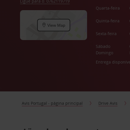
Ligue para o: 0762119719
Quarta-feira
Quinta-feira
View Map
Sexta-feira
Sábado
Domingo
Entrega disponíve
Avis Portugal - página principal
Drive Avis