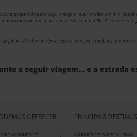
estiver preparado para seguir viagem, quer prefira um mini citad
o um monovolume para umas férias em família. O carro de aluguer
elização
Avis Preferred
têm acesso a serviços e modelos superiores e
ronto a seguir viagem… e a estrada e
PODEMOS OFERECER
PRINCIPAIS DESTINO
IS NO ALUGUER DE
ALUGUER DE CARROS LISBOA