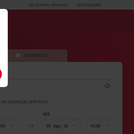
As minhas reservas
Informações
COMERCIAIS
 de devolução diferente
ATÉ