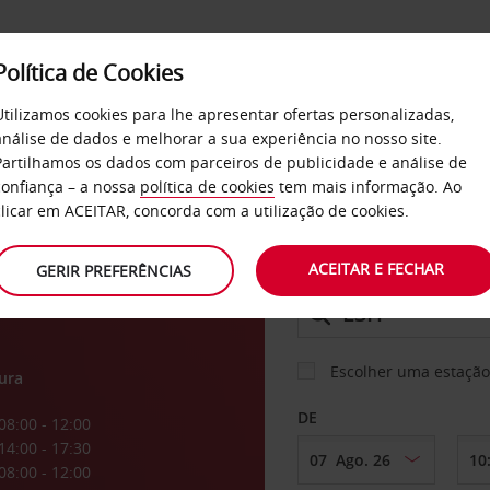
Política de Cookies
SERVIÇOS
EMPRESAS
SELF SERVICE
Utilizamos cookies para lhe apresentar ofertas personalizadas,
análise de dados e melhorar a sua experiência no nosso site.
Partilhamos os dados com parceiros de publicidade e análise de
confiança – a nossa
política de cookies
tem mais informação. Ao
CARRO
clicar em ACEITAR, concorda com a utilização de cookies.
ACEITAR E FECHAR
GERIR PREFERÊNCIAS
LEVANTAR EM
Escolher uma estação
ura
DE
08:00 - 12:00
14:00 - 17:30
08:00 - 12:00