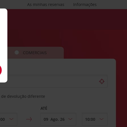
As minhas reservas
Informações
COMERCIAIS
 de devolução diferente
ATÉ