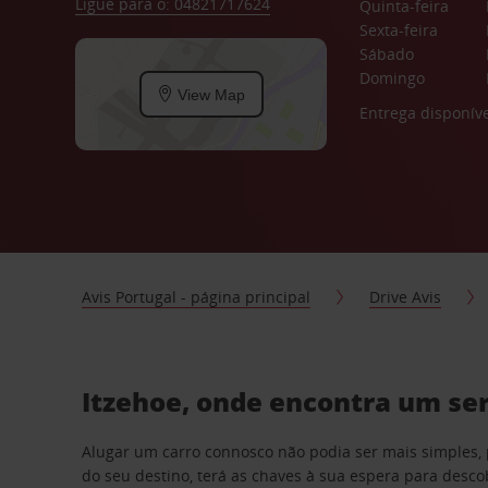
Ligue para o: 04821717624
Quinta-feira
Sexta-feira
Sábado
Domingo
View Map
Entrega disponíve
Avis Portugal - página principal
Drive Avis
Itzehoe, onde encontra um ser
Alugar um carro connosco não podia ser mais simples, 
do seu destino, terá as chaves à sua espera para desc