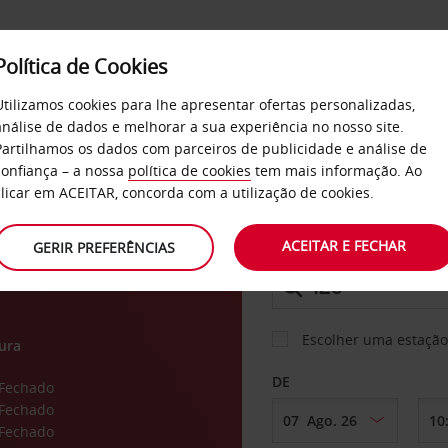
Política de Cookies
SERVIÇOS
EMPRESAS
SELF SERVICE
Utilizamos cookies para lhe apresentar ofertas personalizadas,
análise de dados e melhorar a sua experiência no nosso site.
Partilhamos os dados com parceiros de publicidade e análise de
os
confiança – a nossa
política de cookies
tem mais informação. Ao
CARRO
clicar em ACEITAR, concorda com a utilização de cookies.
ACEITAR E FECHAR
GERIR PREFERÊNCIAS
LEVANTAR EM
Escolher uma estação
ura
DE
Fechado
Fechado
Fechado