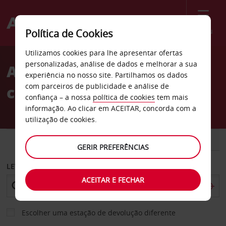
Menu
Política de Cookies
Welcome
Utilizamos cookies para lhe apresentar ofertas
to
personalizadas, análise de dados e melhorar a sua
Aluguer de
Avis
experiência no nosso site. Partilhamos os dados
com parceiros de publicidade e análise de
carros Fürstenfeldbruck
confiança – a nossa
política de cookies
tem mais
informação. Ao clicar em ACEITAR, concorda com a
utilização de cookies.
CARRO
COMERCIAIS
GERIR PREFERÊNCIAS
LEVANTAR EM
ACEITAR E FECHAR
Escolher uma estação de devolução diferente