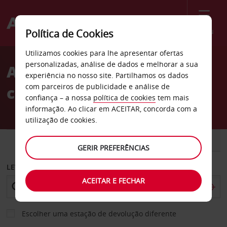
Menu
Política de Cookies
Welcome
Utilizamos cookies para lhe apresentar ofertas
to
personalizadas, análise de dados e melhorar a sua
Aluguer de
Avis
experiência no nosso site. Partilhamos os dados
com parceiros de publicidade e análise de
carros Bremerhaven
confiança – a nossa
política de cookies
tem mais
informação. Ao clicar em ACEITAR, concorda com a
utilização de cookies.
CARRO
COMERCIAIS
GERIR PREFERÊNCIAS
LEVANTAR EM
ACEITAR E FECHAR
Escolher uma estação de devolução diferente