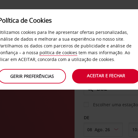
Política de Cookies
SERVIÇOS
EMPRESAS
SELF SERVICE
Utilizamos cookies para lhe apresentar ofertas personalizadas,
análise de dados e melhorar a sua experiência no nosso site.
Partilhamos os dados com parceiros de publicidade e análise de
confiança – a nossa
política de cookies
tem mais informação. Ao
CARRO
clicar em ACEITAR, concorda com a utilização de cookies.
ACEITAR E FECHAR
GERIR PREFERÊNCIAS
LEVANTAR EM
Escolher uma estação
DE