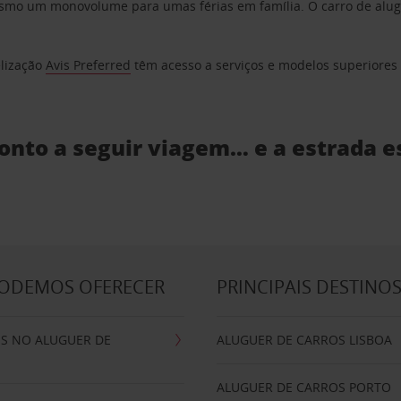
o um monovolume para umas férias em família. O carro de aluguer
elização
Avis Preferred
têm acesso a serviços e modelos superiores e
ronto a seguir viagem… e a estrada e
PODEMOS OFERECER
PRINCIPAIS DESTINO
IS NO ALUGUER DE
ALUGUER DE CARROS LISBOA
ALUGUER DE CARROS PORTO