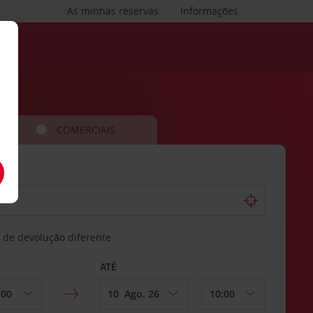
As minhas reservas
Informações
COMERCIAIS
 de devolução diferente
ATÉ