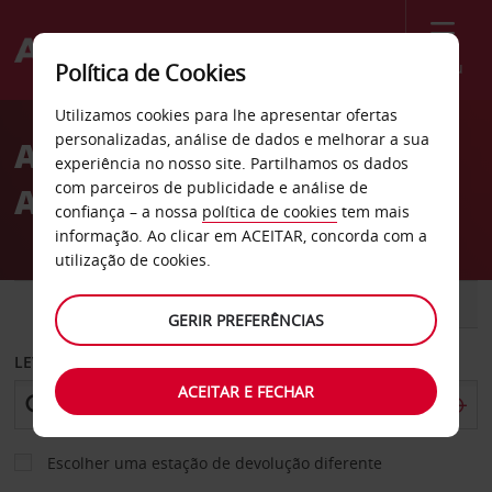
Menu
Política de Cookies
Welcome
Utilizamos cookies para lhe apresentar ofertas
to
personalizadas, análise de dados e melhorar a sua
Aluguer de carros
Avis
experiência no nosso site. Partilhamos os dados
com parceiros de publicidade e análise de
Altenburg
confiança – a nossa
política de cookies
tem mais
informação. Ao clicar em ACEITAR, concorda com a
utilização de cookies.
CARRO
COMERCIAIS
GERIR PREFERÊNCIAS
LEVANTAR EM
ACEITAR E FECHAR
Escolher uma estação de devolução diferente